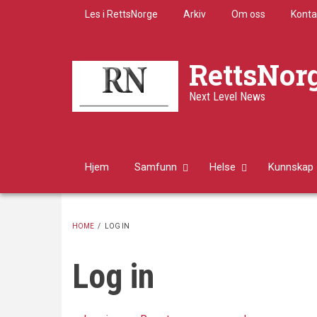
Skip
Les i RettsNorge
Arkiv
Om oss
Konta
to
main
content
RettsNor
Next Level News
Hjem
Samfunn
Helse
Kunnskap
HOME
/
LOG IN
BREADCRUMB
Log in