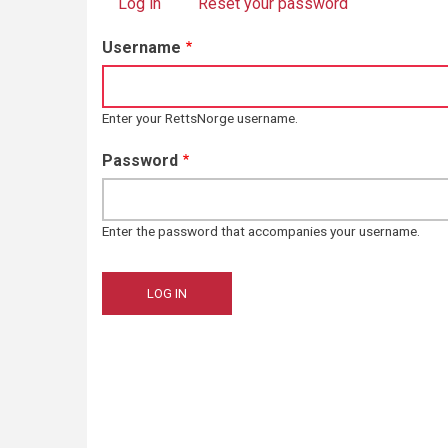
Log in
(active tab)
Reset your password
Primary
Username
tabs
Enter your RettsNorge username.
Password
Enter the password that accompanies your username.