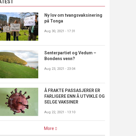
ATEST
Ny lov om tvangsvaksinering
på Tonga
Aug 30, 2021 - 17:31
Senterpartiet og Vedum –
Bondens venn?
Aug 23, 2021 - 23:04
Å FRAKTE PASSASJERER ER
FARLIGERE ENN Å UTVIKLE OG
SELGE VAKSINER
Aug 22, 2021 - 13:10
More