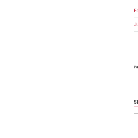
F
J
P
Pa
S
S