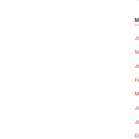
M
J
S
J
F
M
J
J
O