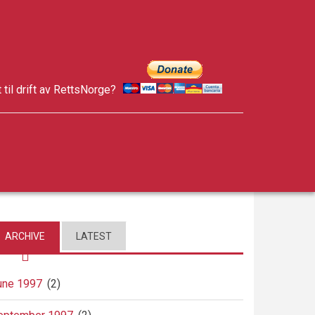
t til drift av RettsNorge?
facebook
twitter
google-
plus
ARCHIVE
LATEST
une 1997
(2)