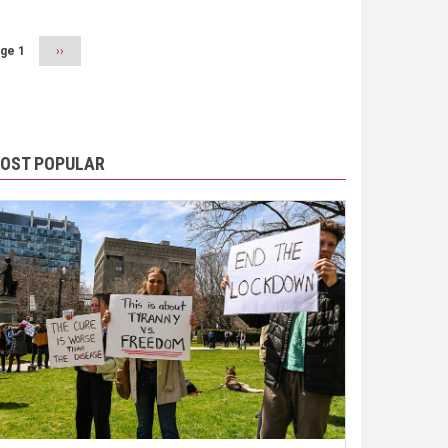
ge 1
Next
››
page
OST POPULAR