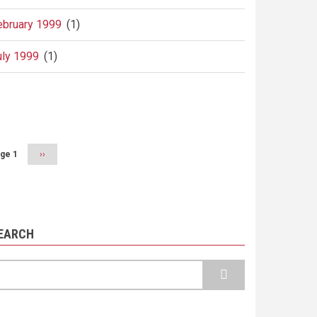
ebruary 1999
(1)
uly 1999
(1)
agination
ge 1
Next
››
page
EARCH
earch