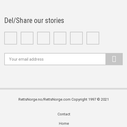
Del/Share our stories
Facebook
Twitter
Google+
Linkedin
Youtube
Instagram
RettsNorge.no/RettsNorge.com Copyright 1997 © 2021
Contact
Subfooter
Home