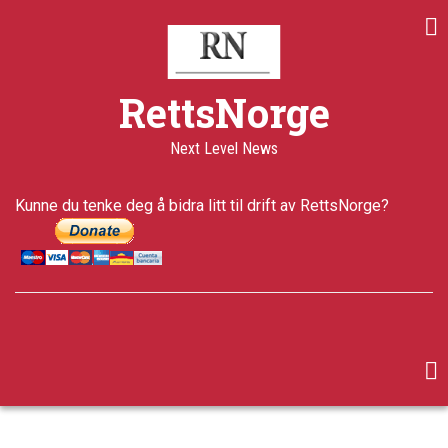
Skip
to
main
content
RettsNorge
Next Level News
Kunne du tenke deg å bidra litt til drift av RettsNorge?
facebook
twitter
google-
plus