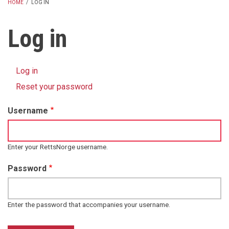
HOME
/
LOG IN
BREADCRUMB
Log in
Log in
(active
Primary
tab)
Reset your password
tabs
Username
Enter your RettsNorge username.
Password
Enter the password that accompanies your username.