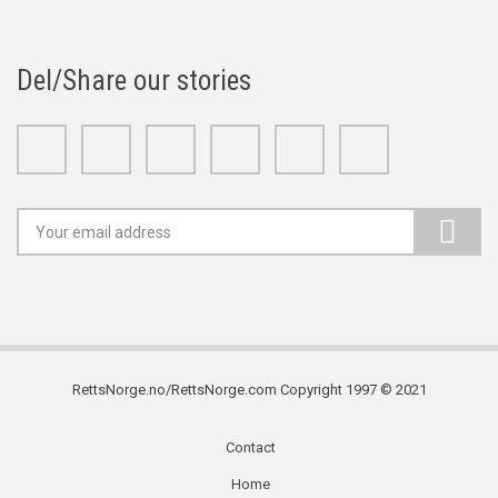
Del/Share our stories
Facebook
Twitter
Google+
Linkedin
Youtube
Instagram
RettsNorge.no/RettsNorge.com Copyright 1997 © 2021
Contact
Subfooter
Home