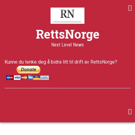
Skip
to
main
content
RettsNorge
Next Level News
Kunne du tenke deg å bidra litt til drift av RettsNorge?
facebook
twitter
google-
plus