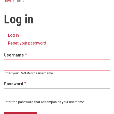
HOME
/
LOG IN
BREADCRUMB
Log in
Log in
(active
Primary
tab)
Reset your password
tabs
Username
Enter your RettsNorge username.
Password
Enter the password that accompanies your username.