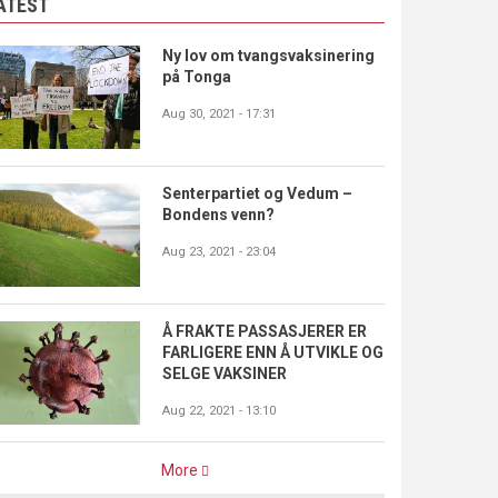
ATEST
Ny lov om tvangsvaksinering
på Tonga
Aug 30, 2021 - 17:31
Senterpartiet og Vedum –
Bondens venn?
Aug 23, 2021 - 23:04
Å FRAKTE PASSASJERER ER
FARLIGERE ENN Å UTVIKLE OG
SELGE VAKSINER
Aug 22, 2021 - 13:10
More