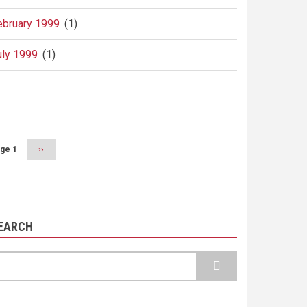
ebruary 1999
(1)
uly 1999
(1)
agination
ge 1
Next
››
page
EARCH
earch