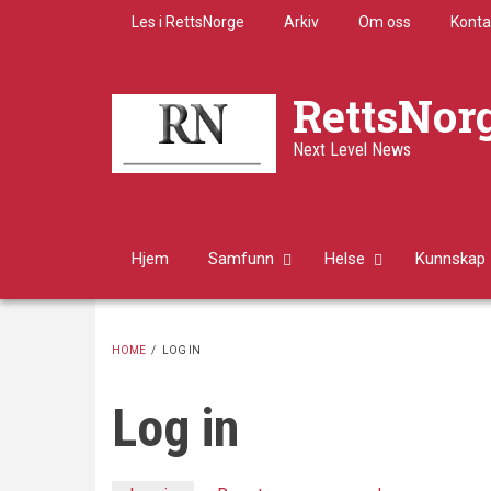
Skip
Les i RettsNorge
Arkiv
Om oss
Konta
to
main
content
RettsNor
Next Level News
Hjem
Samfunn
Helse
Kunnskap
HOME
/
LOG IN
BREADCRUMB
Log in