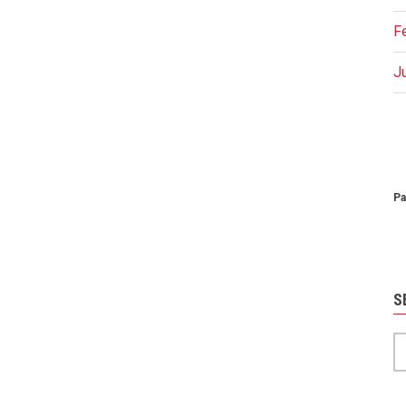
F
J
P
Pa
S
S