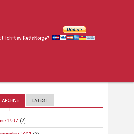
t til drift av RettsNorge?
facebook
twitter
google-
plus
ARCHIVE
LATEST
une 1997
(2)