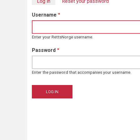
Log in
(active tab)
Reset your password
Primary
Username
tabs
Enter your RettsNorge username.
Password
Enter the password that accompanies your username.