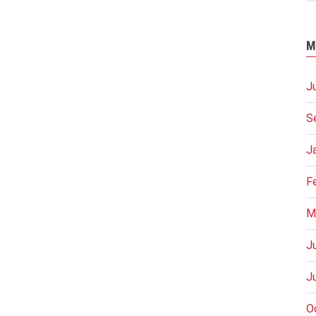
M
J
S
J
F
M
J
J
O