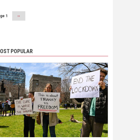
ge 1
Next
››
page
OST POPULAR